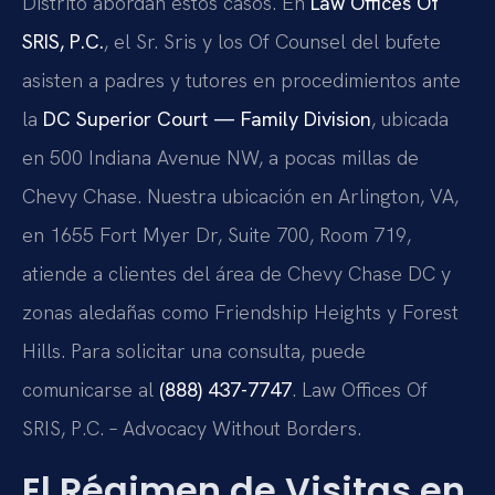
Distrito abordan estos casos. En
Law Offices Of
SRIS, P.C.
, el Sr. Sris y los Of Counsel del bufete
asisten a padres y tutores en procedimientos ante
la
DC Superior Court — Family Division
, ubicada
en 500 Indiana Avenue NW, a pocas millas de
Chevy Chase. Nuestra ubicación en Arlington, VA,
en 1655 Fort Myer Dr, Suite 700, Room 719,
atiende a clientes del área de Chevy Chase DC y
zonas aledañas como Friendship Heights y Forest
Hills. Para solicitar una consulta, puede
comunicarse al
(888) 437-7747
. Law Offices Of
SRIS, P.C. – Advocacy Without Borders.
El Régimen de Visitas en