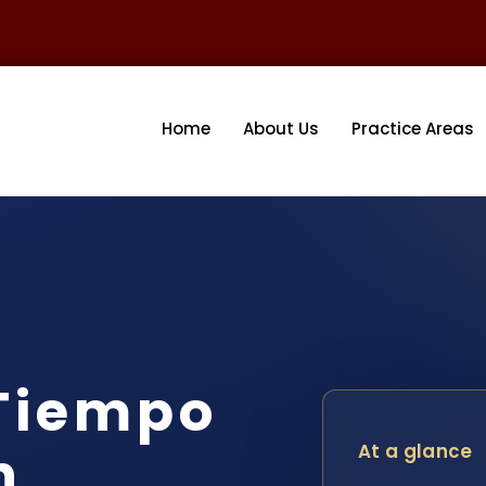
Home
About Us
Practice Areas
Tiempo
n
At a glance