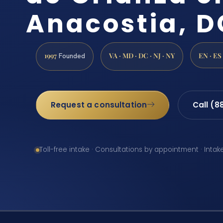
Anacostia, D
1997
VA · MD · DC · NJ · NY
EN · ES
Founded
Request a consultation
Call (8
Toll-free intake · Consultations by appointment · Intak