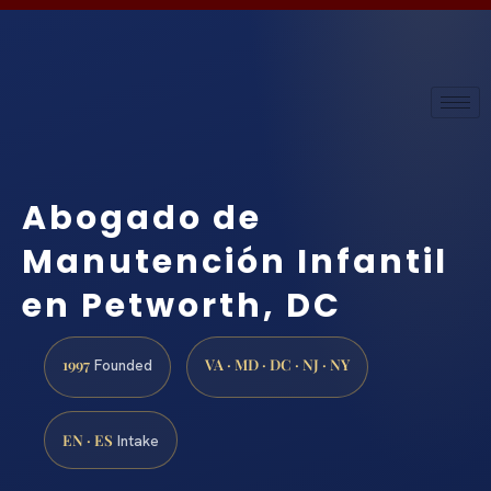
Abogado de
Manutención Infantil
en Petworth, DC
1997
VA · MD · DC · NJ · NY
Founded
EN · ES
Intake