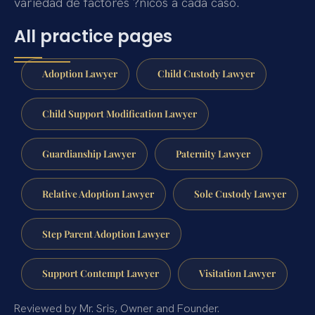
variedad de factores ?nicos a cada caso.
All practice pages
Adoption Lawyer
Child Custody Lawyer
Child Support Modification Lawyer
Guardianship Lawyer
Paternity Lawyer
Relative Adoption Lawyer
Sole Custody Lawyer
Step Parent Adoption Lawyer
Support Contempt Lawyer
Visitation Lawyer
Reviewed by Mr. Sris, Owner and Founder.