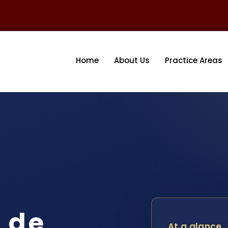
Home
About Us
Practice Areas
 de
At a glance