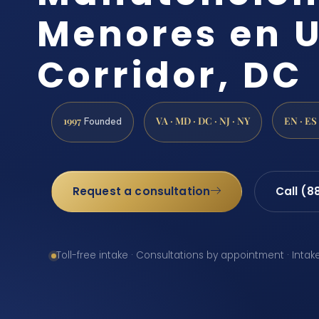
Menores en U
Corridor, DC
1997
VA · MD · DC · NJ · NY
EN · ES
Founded
Request a consultation
Call (8
Toll-free intake · Consultations by appointment · Intak