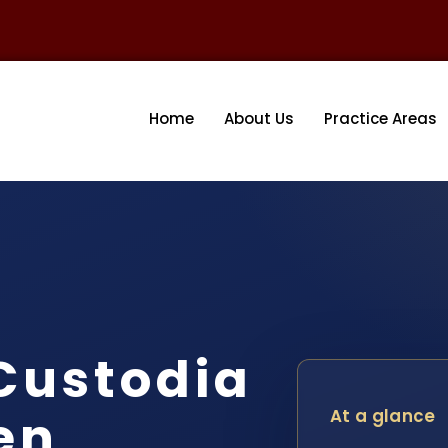
Home
About Us
Practice Areas
Custodia
en
At a glance