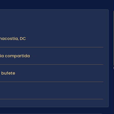
Anacostia, DC
dia compartida
l bufete