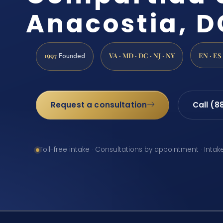
Anacostia, D
1997
VA · MD · DC · NJ · NY
EN · ES
Founded
Request a consultation
Call (8
Toll-free intake · Consultations by appointment · Intak