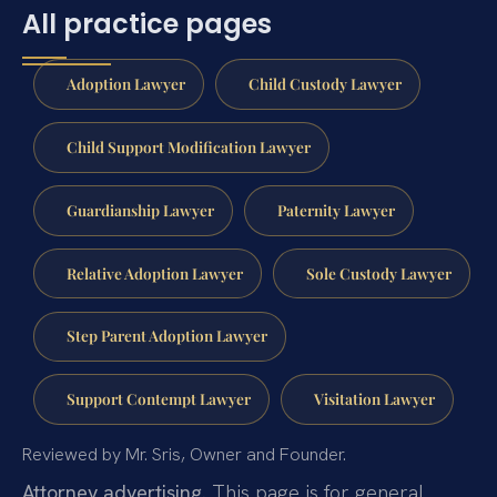
All practice pages
Adoption Lawyer
Child Custody Lawyer
Child Support Modification Lawyer
Guardianship Lawyer
Paternity Lawyer
Relative Adoption Lawyer
Sole Custody Lawyer
Step Parent Adoption Lawyer
Support Contempt Lawyer
Visitation Lawyer
Reviewed by Mr. Sris, Owner and Founder.
Attorney advertising.
This page is for general