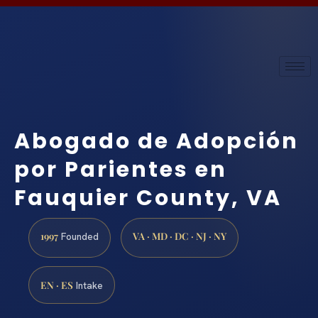
Abogado de Adopción
por Parientes en
Fauquier County, VA
1997
VA · MD · DC · NJ · NY
Founded
EN · ES
Intake