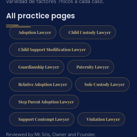
variedad de factores ?nicos a cada caso.
All practice pages
Adoption Lawyer
Child Custody Lawyer
Child Support Modification Lawyer
Guardianship Lawyer
Paternity Lawyer
Relative Adoption Lawyer
Sole Custody Lawyer
Step Parent Adoption Lawyer
Support Contempt Lawyer
Visitation Lawyer
Reviewed by Mr. Sris, Owner and Founder.