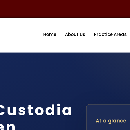
Home
About Us
Practice Areas
Custodia
en
At a glance