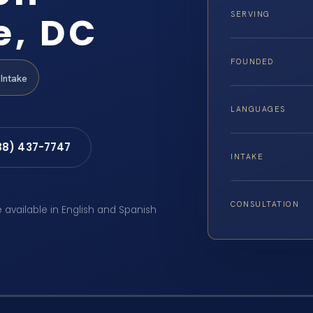
e, DC
SERVING
FOUNDED
Intake
LANGUAGES
88) 437-7747
INTAKE
CONSULTATION
e available in English and Spanish