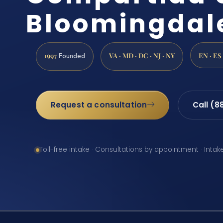
Bloomingdal
1997
VA · MD · DC · NJ · NY
EN · ES
Founded
Request a consultation
Call (8
Toll-free intake · Consultations by appointment · Intak